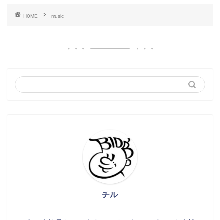
HOME
music
チル