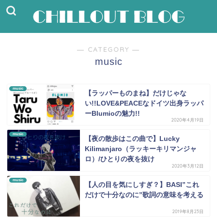
― CATEGORY ―
music
music
【ラッパーものまね】だけじゃな
い!!LOVE&PEACEなドイツ出身ラッパ
ーBlumioの魅力!!
2020年4月19日
music
【夜の散歩はこの曲で】Lucky
Kilimanjaro（ラッキーキリマンジャ
ロ）/ひとりの夜を抜け
2020年3月12日
music
【人の目を気にしすぎ？】BASI”これ
だけで十分なのに”歌詞の意味を考える
2019年8月23日